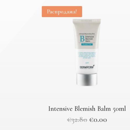
Распродажа!
Intensive Blemish Balm 50ml
€
32.80
€
0.00