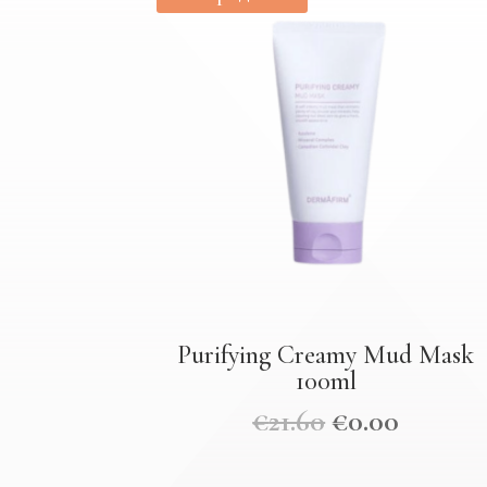
Purifying Creamy Mud Mask
100ml
€
21.60
€
0.00