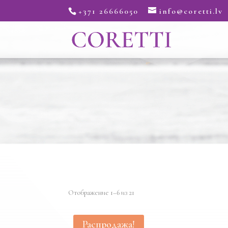
+371 26666050
info@coretti.lv
Отображение 1–6 из 21
Распродажа!