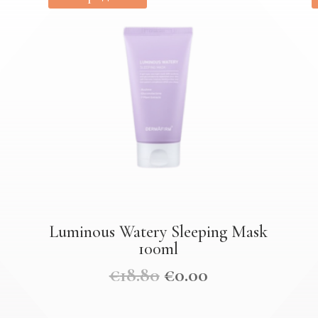
Luminous Watery Sleeping Mask
100ml
€
18.80
€
0.00