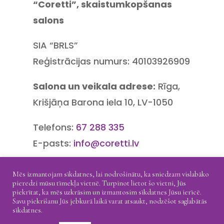
“Coretti”, skaistumkopšanas
salons
SIA “BRLS”
Reģistrācijas numurs: 40103926909
Salona un veikala adrese:
Rīga,
Krišjāņa Barona iela 10, LV-1050
Telefons:
67 288 335
E-pasts:
info@coretti.lv
Mēs izmantojam sīkdatnes, lai nodrošinātu, ka sniedzam vislabāko
pieredzi mūsu tīmekļa vietnē. Turpinot lietot šo vietni, Jūs
piekrītat, ka mēs uzkrāsim un izmantosim sīkdatnes Jūsu ierīcē.
Savu piekrišanu Jūs jebkurā laikā varat atsaukt, nodzēšot saglabātās
Atgriešana
Piegāde
Privātuma politika
sīkdatnes.