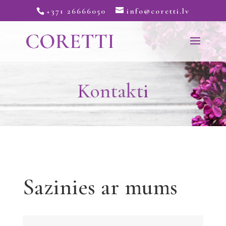
+371 26666050
info@coretti.lv
Kontakti
Sazinies ar mums