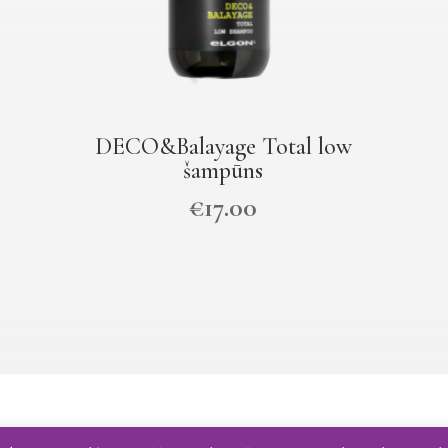
DECO&Balayage Total low
šampūns
€
17.00