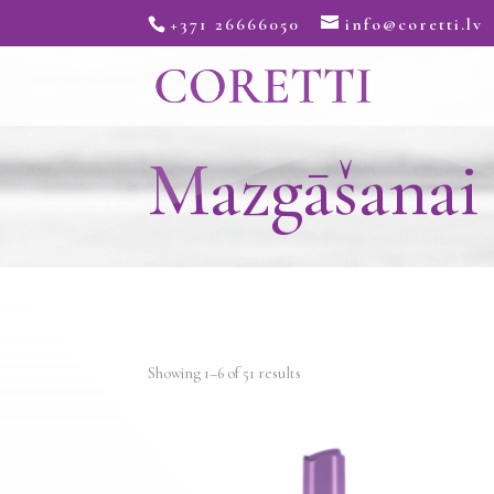
+371 26666050
info@coretti.lv
Mazgāšanai
Showing 1–6 of 51 results