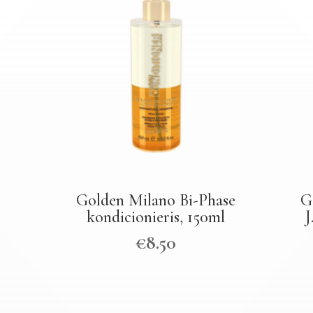
Golden Milano Bi-Phase
G
kondicionieris, 150ml
J
€
8.50