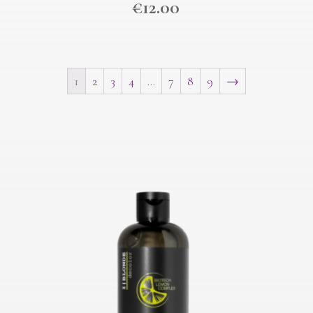
€
12.00
1
2
3
4
…
7
8
9
→