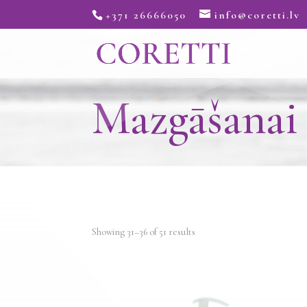
+371 26666050
info@coretti.lv
Mazgāšanai
Showing 31–36 of 51 results