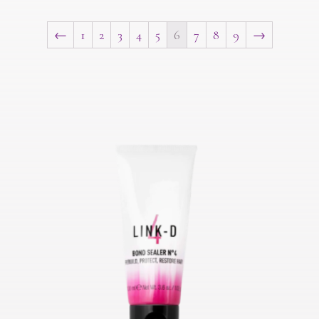
←
1
2
3
4
5
6
7
8
9
→