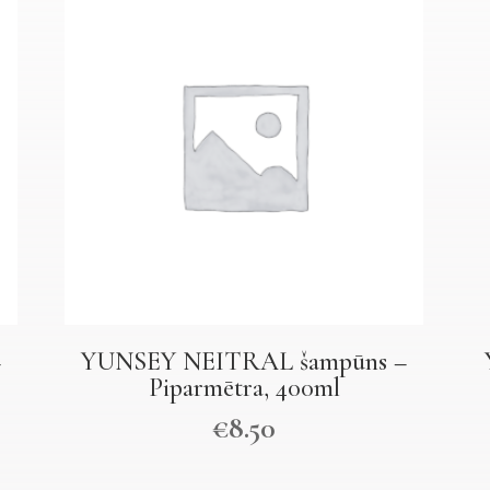
–
YUNSEY NEITRAL šampūns –
Piparmētra, 400ml
€
8.50