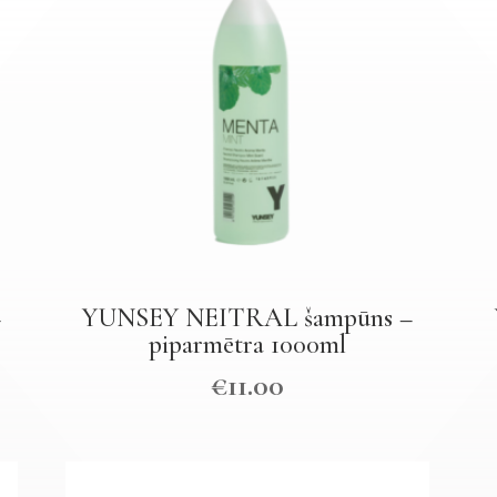
–
YUNSEY NEITRAL šampūns –
piparmētra 1000ml
€
11.00