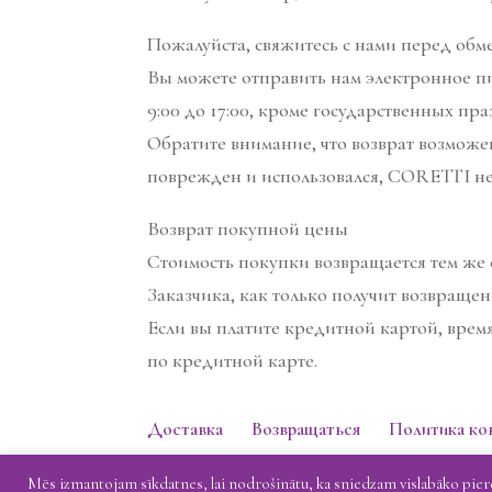
Пожалуйста, свяжитесь с нами перед обм
Вы можете отправить нам электронное пись
9:00 до 17:00, кроме государственных пра
Обратите внимание, что возврат возможе
поврежден и использовался, CORETTI не
Возврат покупной цены
Стоимость покупки возвращается тем же 
Заказчика, как только получит возвращен
Если вы платите кредитной картой, время
по кредитной карте.
Доставка
Возвращаться
Политика к
Mēs izmantojam sīkdatnes, lai nodrošinātu, ka sniedzam vislabāko piered