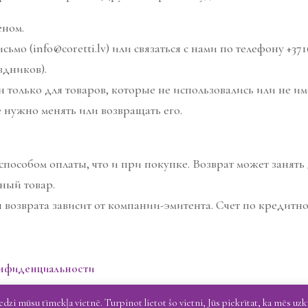
еном.
мо (info@coretti.lv) или связаться с нами по телефону +371
здников).
н только для товаров, которые не использовались или не 
 нужно менять или возвращать его.
способом оплаты, что и при покупке. Возврат может заня
ный товар.
 возврата зависит от компании-эмитента. Счет по кредитно
онфиденциальности
zi mūsu tīmekļa vietnē. Turpinot lietot šo vietni, Jūs piekrītat, ka mēs uz