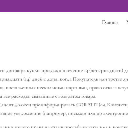
Главная
того договора купли-продажи в течение 14 (четырнадцати) 
ырнадцати (14) дней с даты, когда Покупатель или третье л
ов, поставленных несколькими партиями, право отказа вступ
я все расходы, связанные с возвратом товара.
з, Клиент должен проинформировать CORETTI (см. Контак
в явное уведомление (например, письмом или по электронно
вании вашего права на отзыв просьба указать имя и конт