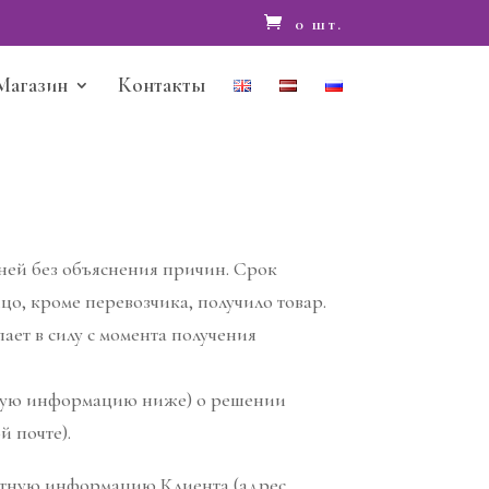
0 шт.
Магазин
Контакты
дней без объяснения причин. Срок
ицо, кроме перевозчика, получило товар.
ает в силу с момента получения
тную информацию ниже) о решении
й почте).
актную информацию Клиента (адрес,