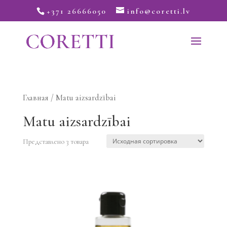
+371 26666050
info@coretti.lv
Главная
/ Matu aizsardzībai
Matu aizsardzībai
Представлено 3 товара