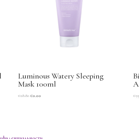
l
Luminous Watery Sleeping
B
Mask 100ml
A
€
18.80
€
0.00
€
3
онфиденциальности