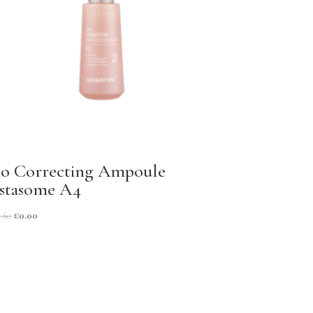
io Correcting Ampoule
stasome A4
5.60
€
0.00