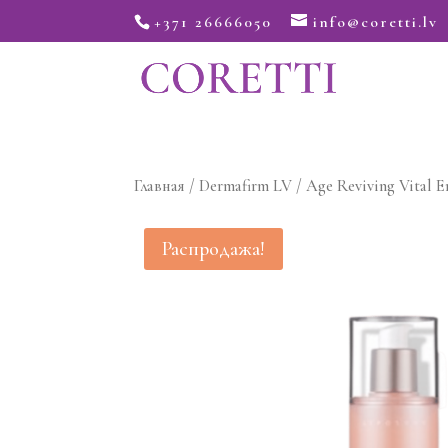
+371 26666050
info@coretti.lv
Главная
/
Dermafirm LV
/ Age Reviving Vital 
Распродажа!