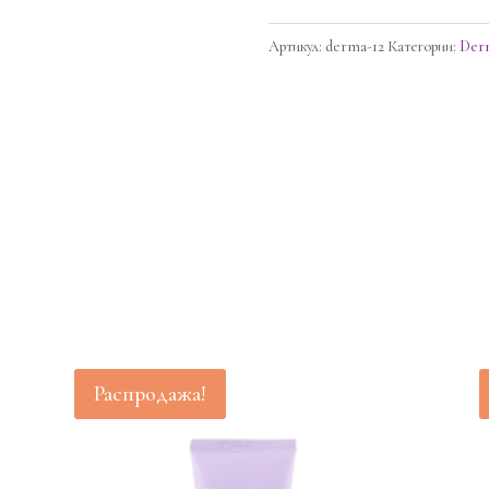
Age
Reviving
Артикул:
derma-12
Категории:
Der
Vital
Emulsion
A4
Распродажа!