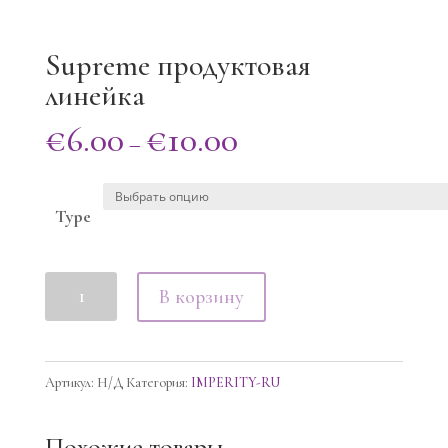
Supreme продуктовая
линейка
€
6.00
€
10.00
–
Type
Количество
В корзину
товара
Supreme
продуктовая
Артикул:
Н/Д
Категория:
IMPERITY-RU
линейка
Похожие товары