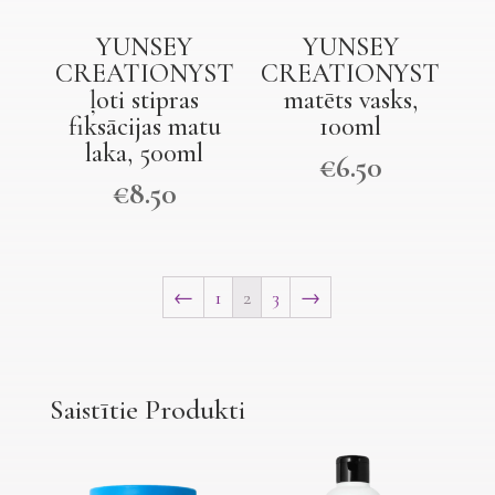
YUNSEY
YUNSEY
CREATIONYST
CREATIONYST
ļoti stipras
matēts vasks,
fiksācijas matu
100ml
laka, 500ml
€
6.50
€
8.50
←
1
2
3
→
Saistītie Produkti