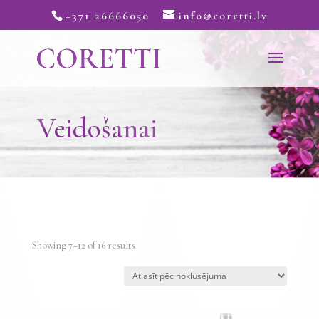
+371 26666050
info@coretti.lv
Veidošanai
Showing 7–12 of 16 results