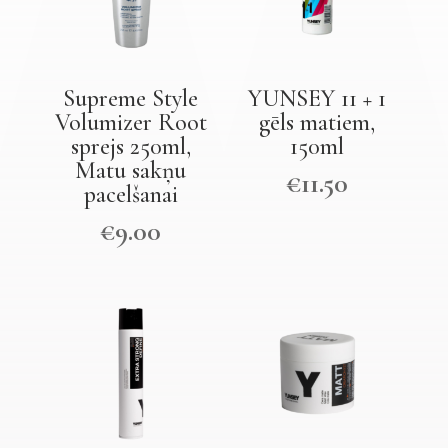
Supreme Style
YUNSEY 11 + 1
Volumizer Root
gēls matiem,
sprejs 250ml,
150ml
Matu sakņu
€
11.50
pacelšanai
€
9.00