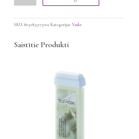
LIPOSOLUBLE
vasks-
Dzintars,
SKU:
8032835173002
Kategorijas:
Vasks
100g
daudzums
Saistītie Produkti