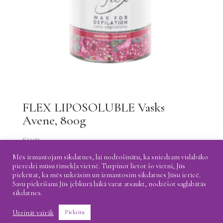
FLEX LIPOSOLUBLE Vasks
Avene, 800g
€
13.00
Mēs izmantojam sīkdatnes, lai nodrošinātu, ka sniedzam vislabāko
pieredzi mūsu tīmekļa vietnē. Turpinot lietot šo vietni, Jūs
piekrītat, ka mēs uzkrāsim un izmantosim sīkdatnes Jūsu ierīcē.
Savu piekrišanu Jūs jebkurā laikā varat atsaukt, nodzēšot saglabātās
Atgriešana
Piegāde
Privātuma politika
sīkdatnes.
Uzzināt vairāk
Piekrītu
@ 2021 Coretti. All rights reserved.