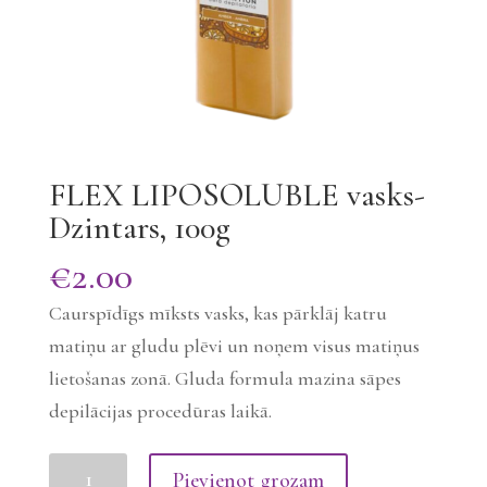
FLEX LIPOSOLUBLE vasks-
Dzintars, 100g
€
2.00
Caurspīdīgs mīksts vasks, kas pārklāj katru
matiņu ar gludu plēvi un noņem visus matiņus
lietošanas zonā. Gluda formula mazina sāpes
depilācijas procedūras laikā.
FLEX
Pievienot grozam