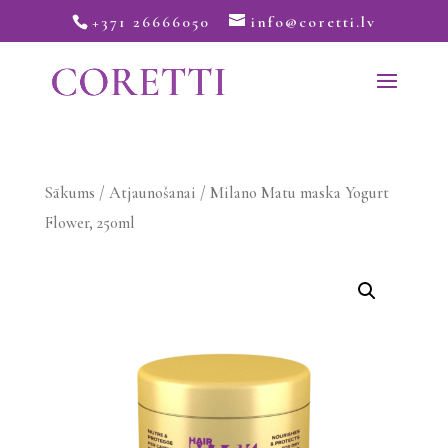
+371 26666050
info@coretti.lv
Sākums
/
Atjaunošanai
/ Milano Matu maska Yogurt
Flower, 250ml