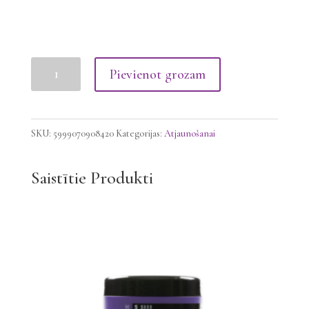
Milano
Pievienot grozam
Matu
maska
Yogurt
SKU:
5999070908420
Kategorijas:
Atjaunošanai
Flower,
250ml
Saistītie Produkti
daudzums