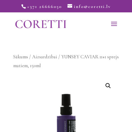
+371 26666050
info@coretti.lv
Sākums
/
Aizsardzībai
/ YUNSEY CAVIAR 11+1 sprejs
matiem, 150ml