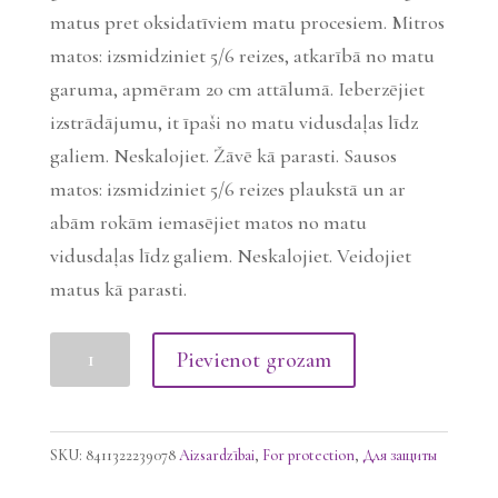
matus pret oksidatīviem matu procesiem. Mitros
matos: izsmidziniet 5/6 reizes, atkarībā no matu
garuma, apmēram 20 cm attālumā. Ieberzējiet
izstrādājumu, it īpaši no matu vidusdaļas līdz
galiem. Neskalojiet. Žāvē kā parasti. Sausos
matos: izsmidziniet 5/6 reizes plaukstā un ar
abām rokām iemasējiet matos no matu
vidusdaļas līdz galiem. Neskalojiet. Veidojiet
matus kā parasti.
YUNSEY
Pievienot grozam
CAVIAR
11+1
sprejs
SKU:
8411322239078
Aizsardzībai
,
For protection
,
Для защиты
matiem,