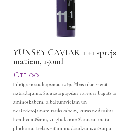
YUNSEY CAVIAR 11+1 sprejs
matiem, 150ml
€
11.00
Pilnīga matu kopšana, 12 īpašības tikai vienā
izstrādājumā. Šis aizsargājošais sprejs ir bagāts ar
aminoskābēm, olbaltumvielām un
neaizvietojamām taukskābēm, kuras nodrošina
kondicionēšanu, vieglu ķemmēšanu un matu
gludumu. Lielais vitamīnu daudzums aizsargā