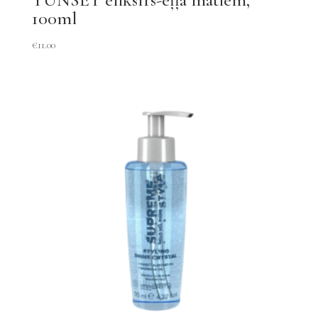
100ml
€
11.00