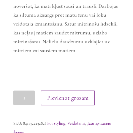
novēršot, ka mati kļūst sausi un trausli. Darbojas
kā siltuma aizsargs pret matu fēnu vai loku
veidotāja izmantošanu. Satur mitrinošu līdzekli,
kas neļauj matiem zaudēt mitrumu, uzlabo
mitrināšanu. Nelielu daudzumu uzklājiet uz
mitriem vai sausiem matiem.
YUNSEY
Pievienot grozam
CREATIONYST
tekstūras
krēms,
SKU:
8411322232826
For styling
,
Veidošanai
,
Для придания
200ml
формы