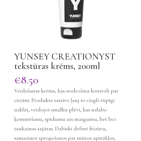
YUNSEY CREATIONYST
tekstūras krēms, 200ml
€
8.50
Veidošanas krēms, kas nodrošina kontroli par
cirtām. Produkta sastāvs ļauj to viegli rūpīgi
uzklāt, veidojot smalku plēvi, kas uzlabo
ķemmēšanu, spīdumu un maigumu, bet bez
taukainas sajūtas. Dabiski definē frizūru,
samazinot sprogošanos pat mitros apstākļos,