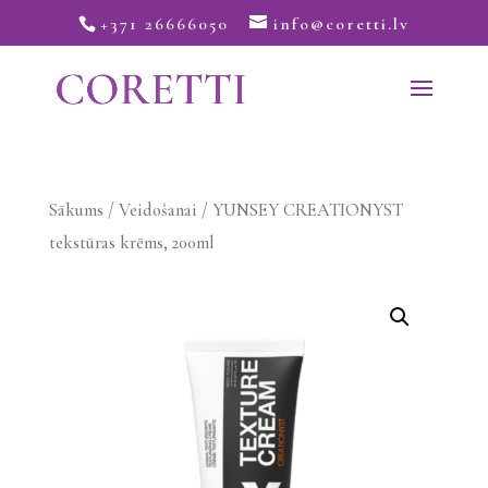
+371 26666050
info@coretti.lv
Sākums
/
Veidošanai
/ YUNSEY CREATIONYST
tekstūras krēms, 200ml