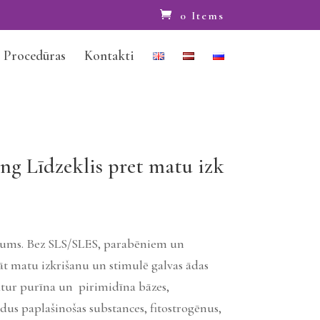
0 Items
Procedūras
Kontakti
ng Līdzeklis pret matu izk
erums. Bez SLS/SLES, parabēniem un
t matu izkrišanu un stimulē galvas ādas
atur purīna un pirimidīna bāzes,
dus paplašinošas substances, fitostrogēnus,