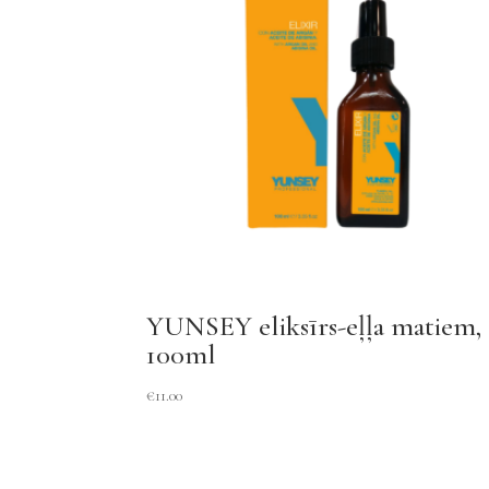
YUNSEY eliksīrs-eļļa matiem,
100ml
€
11.00