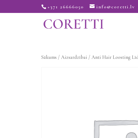
+371 26666050
info@coretti.lv
Sākums
/
Aizsardzībai
/ Anti Hair Loosting Līd