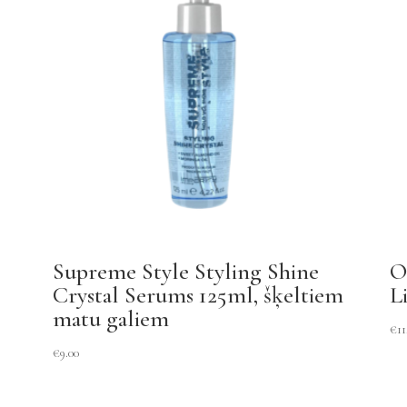
Supreme Style Styling Shine
O
Crystal Serums 125ml, šķeltiem
L
matu galiem
€
11
€
9.00