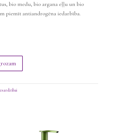
s, bio medu, bio argana eļļu un bio
am piemīt antiandrogēna iedarbība.
s pret matu izkrišanu 10x10ml
grozam
zsardzībai