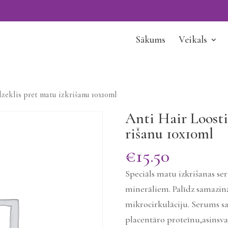
Sākums
Veikals
zeklis pret matu izkrišanu 10x10ml
Anti Hair Loosti
rišanu 10x10ml
€
15.50
Speciāls matu izkrišanas s
minerāliem. Palīdz samazinā
mikrocirkulāciju. Serums s
placentāro proteīnu,asinsva