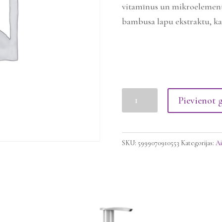
vitamīnus un mikroelementu
bambusa lapu ekstraktu, k
Anti Hair Loosting Līdzekli
Pievienot 
daudzums
SKU:
5999070910553
Kategorijas:
Ai