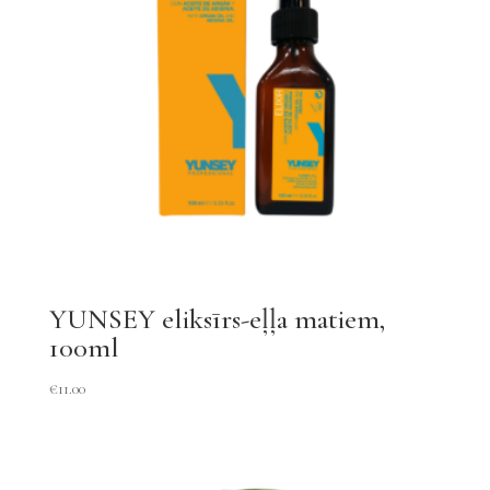
daudzums
YUNSEY eliksīrs-eļļa matiem,
100ml
€
11.00