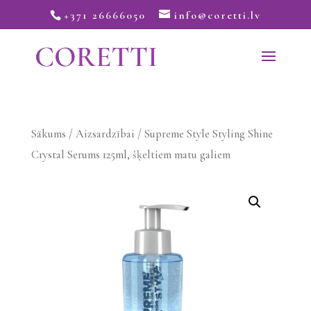
+371 26666050
info@coretti.lv
Sākums
/
Aizsardzībai
/ Supreme Style Styling Shine
Crystal Serums 125ml, šķeltiem matu galiem