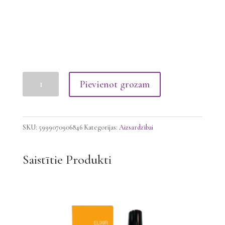
Supreme
Pievienot grozam
Style
Styling
Shine
SKU:
5999070906846
Kategorijas:
Aizsardzībai
Crystal
Serums
Saistītie Produkti
125ml,
šķeltiem
matu
galiem