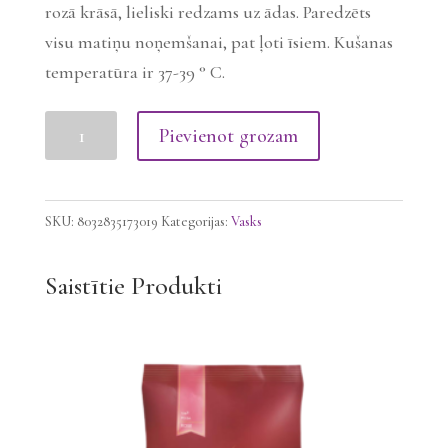
rozā krāsā, lieliski redzams uz ādas. Paredzēts
visu matiņu noņemšanai, pat ļoti īsiem. Kušanas
temperatūra ir 37-39 ° C.
FLEX
Pievienot grozam
LIPOSOLUBLE
vasks-
Rožu
SKU:
8032835173019
Kategorijas:
Vasks
eļļa,
100g
Saistītie Produkti
daudzums