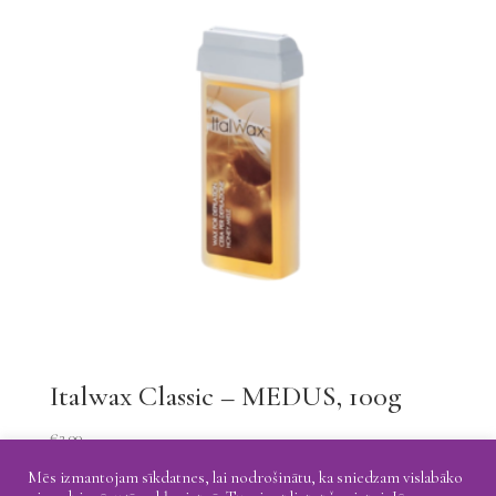
Italwax Classic – MEDUS, 100g
€
2.00
Mēs izmantojam sīkdatnes, lai nodrošinātu, ka sniedzam vislabāko