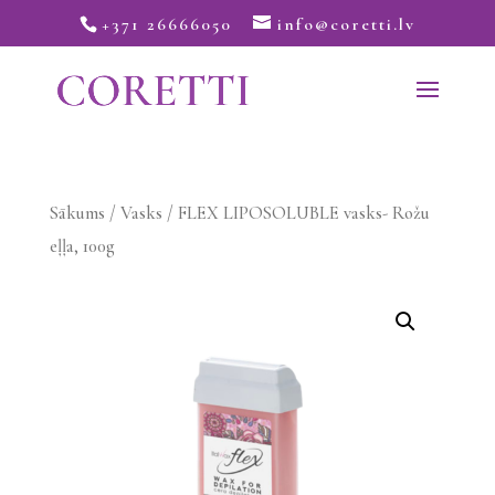
+371 26666050
info@coretti.lv
Sākums
/
Vasks
/ FLEX LIPOSOLUBLE vasks- Rožu
eļļa, 100g