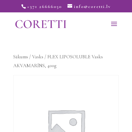
+371 26666050
info@coretti.lv
Sākums
/
Vasks
/ FLEX LIPOSOLUBLE Vasks
AKVAMARĪNS, 400g