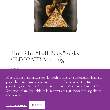
Hot Film “Full Body” vasks –
CLEOPATRA, 1000g
€
17.50
Mēs izmantojam sīkdatnes, lai nodrošinātu, ka sniedzam vislabāko
pieredzi mūsu tīmekļa vietnē. Turpinot lietot šo vietni, Jūs
piekrītat, ka mēs uzkrāsim un izmantosim sīkdatnes Jūsu ierīcē.
Savu piekrišanu Jūs jebkurā laikā varat atsaukt, nodzēšot saglabātās
Atgriešana
Piegāde
Privātuma politika
sīkdatnes.
Uzzināt vairāk
Piekrītu
@ 2021 Coretti. All rights reserved.