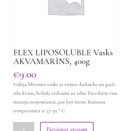
FLEX LIPOSOLUBLE Vasks
AKVAMARĪNS, 400g
€
9.00
Vidēja blīvuma vasks ar titāna dioksīdu un gaiši
zilu krāsu, lieliski redzams uz ādas. Paredzēts visu
matiņu noņemšanai, pat ļoti īsiem. Kušanas
temperatūra ir 37-39 ° C.
FLEX
Pievienot grozam