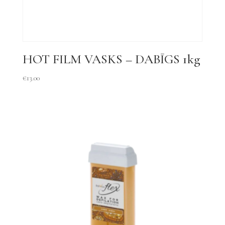
HOT FILM VASKS – DABĪGS 1kg
€
13.00