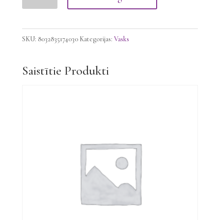
LIPOSOLUBLE
Vasks
AKVAMARĪNS,
SKU:
8032835174030
Kategorijas:
Vasks
400g
daudzums
Saistītie Produkti