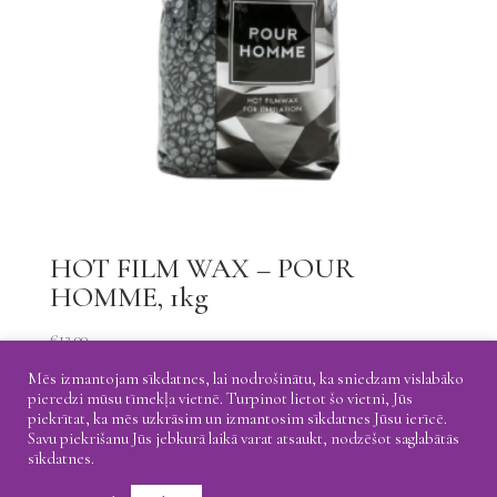
HOT FILM WAX – POUR
HOMME, 1kg
€
13.00
Mēs izmantojam sīkdatnes, lai nodrošinātu, ka sniedzam vislabāko
pieredzi mūsu tīmekļa vietnē. Turpinot lietot šo vietni, Jūs
piekrītat, ka mēs uzkrāsim un izmantosim sīkdatnes Jūsu ierīcē.
Savu piekrišanu Jūs jebkurā laikā varat atsaukt, nodzēšot saglabātās
Shipping
Return
Privacy Policy
sīkdatnes.