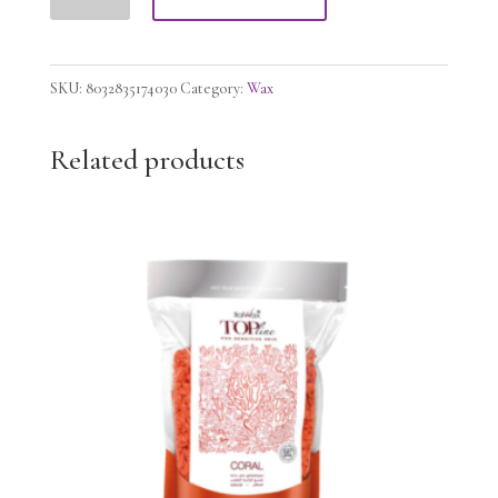
LIPOSOLUBLE
WAX
AQUAMARINE,
SKU:
8032835174030
Category:
Wax
400g
quantity
Related products