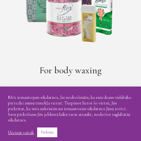
For body waxing
Mēs izmantojam sīkdatnes, lai nodrošinātu, ka sniedzam vislabāko
pieredzi mūsu tīmekļa vietnē. Turpinot lietot šo vietni, Jūs
piekrītat, ka mēs uzkrāsim un izmantosim sīkdatnes Jūsu ierīcē.
Savu piekrišanu Jūs jebkurā laikā varat atsaukt, nodzēšot saglabātās
Shipping
Return
Privacy Policy
sīkdatnes.
Uzzināt vairāk
Piekrītu
@ 2021 Coretti. All rights reserved.