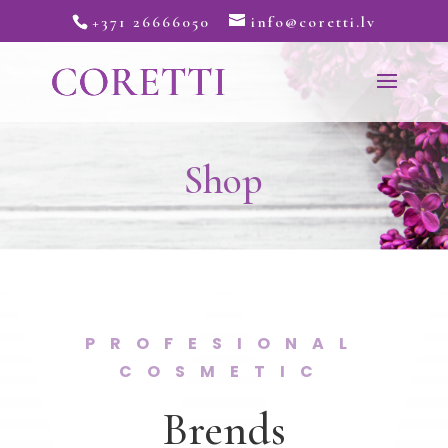
+371 26666050
info@coretti.lv
Shop
PROFESIONAL
COSMETIC
Brends