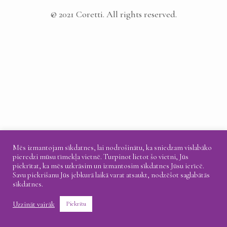
@ 2021 Coretti. All rights reserved.
Mēs izmantojam sīkdatnes, lai nodrošinātu, ka sniedzam vislabāko
pieredzi mūsu tīmekļa vietnē. Turpinot lietot šo vietni, Jūs
piekrītat, ka mēs uzkrāsim un izmantosim sīkdatnes Jūsu ierīcē.
Savu piekrišanu Jūs jebkurā laikā varat atsaukt, nodzēšot saglabātās
sīkdatnes.
Uzzināt vairāk
Piekrītu