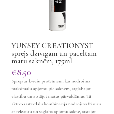
YUNSEY CREATIONYST
sprejs dzīvīgām un paceltām
matu saknēm, 175ml
€
8.50
Sprejs ar kviešu proteīniem, kas nodrošina
maksimālu apjomu pie saknēm, saglabājot
elastību un atstājot matus pārvaldāmus. Tā
aktīvo sastāvdaļu kombinācija nodrošina frizūru
ar tekstūru un saglabā apjomu saknē, atstājot