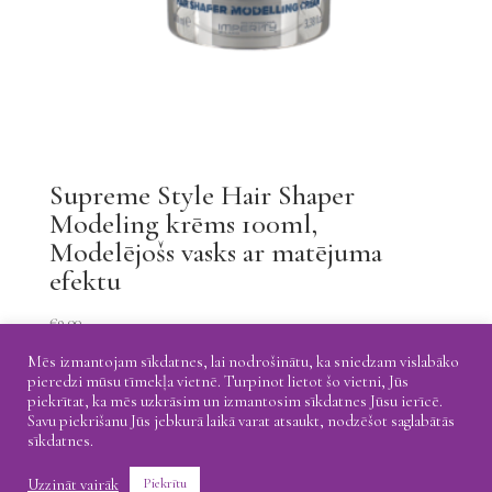
Supreme Style Hair Shaper
Modeling krēms 100ml,
Modelējošs vasks ar matējuma
efektu
€
9.00
Mēs izmantojam sīkdatnes, lai nodrošinātu, ka sniedzam vislabāko
pieredzi mūsu tīmekļa vietnē. Turpinot lietot šo vietni, Jūs
piekrītat, ka mēs uzkrāsim un izmantosim sīkdatnes Jūsu ierīcē.
Savu piekrišanu Jūs jebkurā laikā varat atsaukt, nodzēšot saglabātās
Atgriešana
Piegāde
Privātuma politika
sīkdatnes.
Uzzināt vairāk
Piekrītu