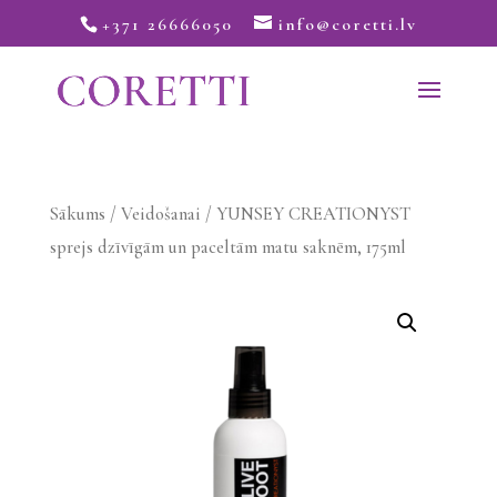
+371 26666050
info@coretti.lv
Sākums
/
Veidošanai
/ YUNSEY CREATIONYST
sprejs dzīvīgām un paceltām matu saknēm, 175ml