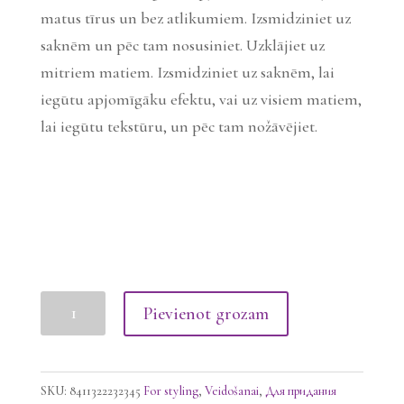
matus tīrus un bez atlikumiem. Izsmidziniet uz
saknēm un pēc tam nosusiniet. Uzklājiet uz
mitriem matiem. Izsmidziniet uz saknēm, lai
iegūtu apjomīgāku efektu, vai uz visiem matiem,
lai iegūtu tekstūru, un pēc tam nožāvējiet.
YUNSEY
Pievienot grozam
CREATIONYST
sprejs
dzīvīgām
SKU:
8411322232345
For styling
,
Veidošanai
,
Для придания